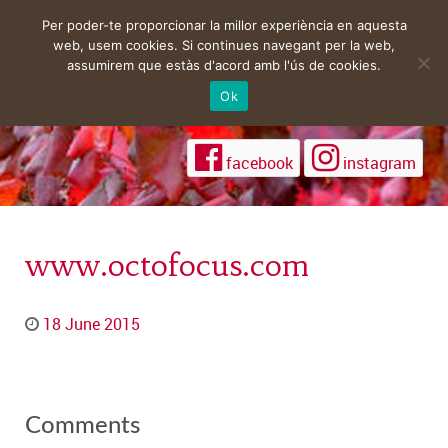
Per poder-te proporcionar la millor experiència en aquesta
web, usem cookies. Si continues navegant per la web,
assumirem que estàs d'acord amb l'ús de cookies.
Ok
facebook
instagram
www.octofocus.com
18 June 2015
Comments