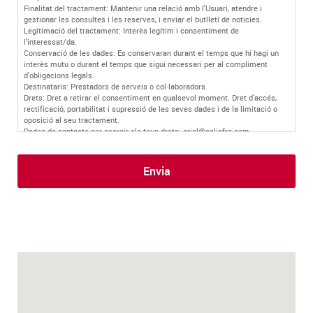
Finalitat del tractament: Mantenir una relació amb l'Usuari, atendre i
gestionar les consultes i les reserves, i enviar el butlletí de notícies.
Legitimació del tractament: Interès legítim i consentiment de
l'interessat/da.
Conservació de les dades: Es conservaran durant el temps que hi hagi un
interès mutu o durant el temps que sigui necessari per al compliment
d'obligacions legals.
Destinataris: Prestadors de serveis o col·laboradors.
Drets: Dret a retirar el consentiment en qualsevol moment. Dret d'accés,
rectificació, portabilitat i supressió de les seves dades i de la limitació o
oposició al seu tractament.
Dades de contacte per exercir els teus drets: oriol@caljafra.com
Informació addicional: Podeu trobar més informació a la nostra
Política de
Privacitat
.