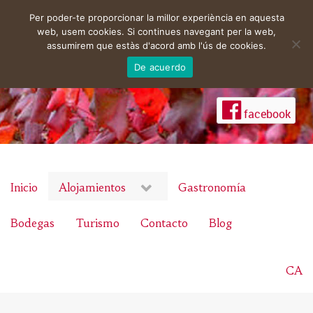
Per poder-te proporcionar la millor experiència en aquesta
web, usem cookies. Si continues navegant per la web,
assumirem que estàs d'acord amb l'ús de cookies.
De acuerdo
facebook
Inicio
Alojamientos
Gastronomía
Bodegas
Turismo
Contacto
Blog
CA