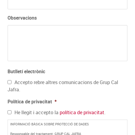
barra
AAAA
Observacions
Butlletí electrònic
Accepto rebre altres comunicacions de Grup Cal
Jafra.
Política de privacitat
*
He llegit i accepto la
política de privacitat
.
INFORMACIÓ BÀSICA SOBRE PROTECCIÓ DE DADES
Responsable del tractament: GRUP CAL JAFRA