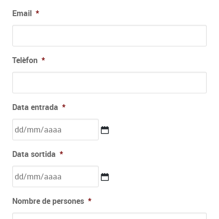
Email
*
Telèfon
*
Data entrada
*
DD
Data sortida
*
barra
MM
barra
AAAA
DD
Nombre de persones
*
barra
MM