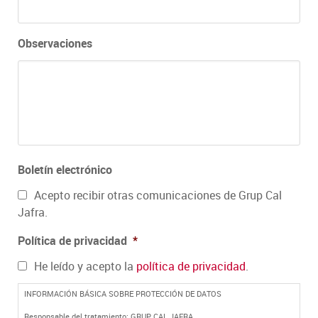
barra
AAAA
Observaciones
Boletín electrónico
Acepto recibir otras comunicaciones de Grup Cal
Jafra.
Política de privacidad
*
He leído y acepto la
política de privacidad
.
INFORMACIÓN BÁSICA SOBRE PROTECCIÓN DE DATOS
Responsable del tratamiento: GRUP CAL JAFRA