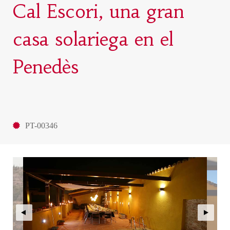
Cal Escori, una gran
casa solariega en el
Penedès
PT-00346