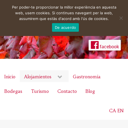
Per poder-te proporcionar la millor experiència en aquesta
web, usem cookies. Si continues navegant per la web,
assumirem que estàs d'acord amb l'ús de cookies.
De acuerdo
facebook
Inicio
Alojamientos
Gastronomía
Bodegas
Turismo
Contacto
Blog
CA
EN