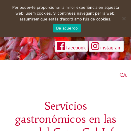
Per poder-te proporcionar la millor experiència en aquesta
web, usem cookies. Si continues navegant per la web,
assumirem que estàs d'acord amb l'ús de cookies.
De acuerdo
facebook
instagram
CA
Servicios
gastronómicos en las