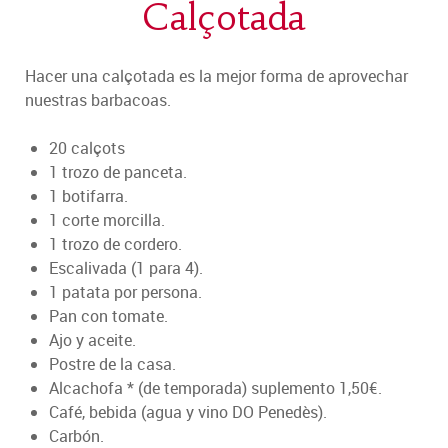
Calçotada
Hacer una calçotada es la mejor forma de aprovechar
nuestras barbacoas.
20 calçots
1 trozo de panceta.
1 botifarra.
1 corte morcilla.
1 trozo de cordero.
Escalivada (1 para 4).
1 patata por persona.
Pan con tomate.
Ajo y aceite.
Postre de la casa.
Alcachofa * (de temporada) suplemento 1,50€.
Café, bebida (agua y vino DO Penedès).
Carbón.