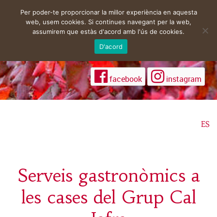
Per poder-te proporcionar la millor experiència en aquesta
web, usem cookies. Si continues navegant per la web,
assumirem que estàs d'acord amb l'ús de cookies.
D'acord
facebook
instagram
ES
Serveis gastronòmics a
les cases del Grup Cal