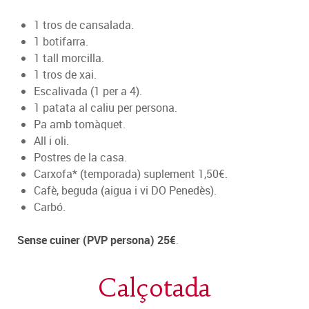
1 tros de cansalada.
1 botifarra.
1 tall morcilla.
1 tros de xai.
Escalivada (1 per a 4).
1 patata al caliu per persona.
Pa amb tomàquet.
All i oli.
Postres de la casa.
Carxofa* (temporada) suplement 1,50€.
Cafè, beguda (aigua i vi DO Penedès).
Carbó.
Sense cuiner (PVP persona) 25€
.
Calçotada