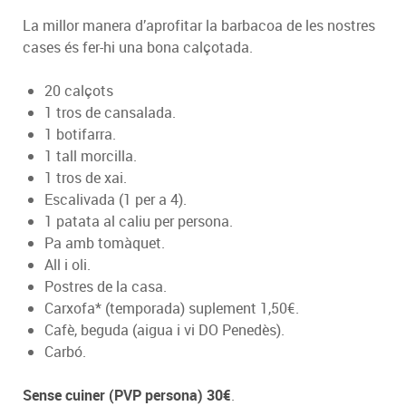
La millor manera d’aprofitar la barbacoa de les nostres
cases és fer-hi una bona calçotada.
20 calçots
1 tros de cansalada.
1 botifarra.
1 tall morcilla.
1 tros de xai.
Escalivada (1 per a 4).
1 patata al caliu per persona.
Pa amb tomàquet.
All i oli.
Postres de la casa.
Carxofa* (temporada) suplement 1,50€.
Cafè, beguda (aigua i vi DO Penedès).
Carbó.
Sense cuiner (PVP persona) 30€
.