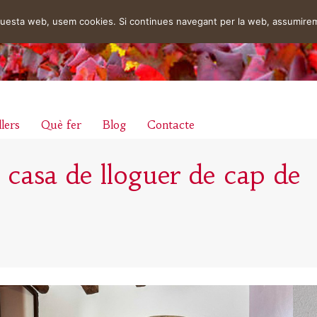
aquesta web, usem cookies. Si continues navegant per la web, assumire
lers
Què fer
Blog
Contacte
 casa de lloguer de cap de