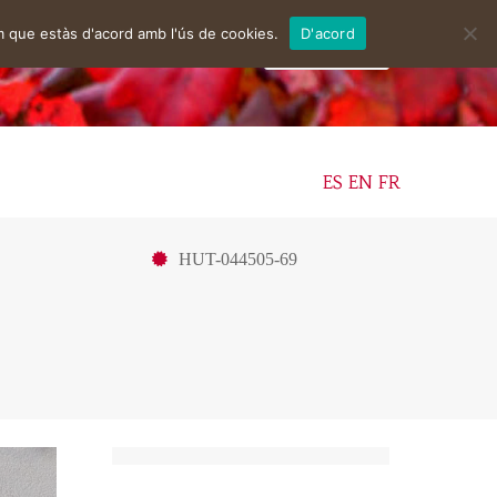
m que estàs d'acord amb l'ús de cookies.
D'acord
facebook
ES
EN
FR
HUT-044505-69