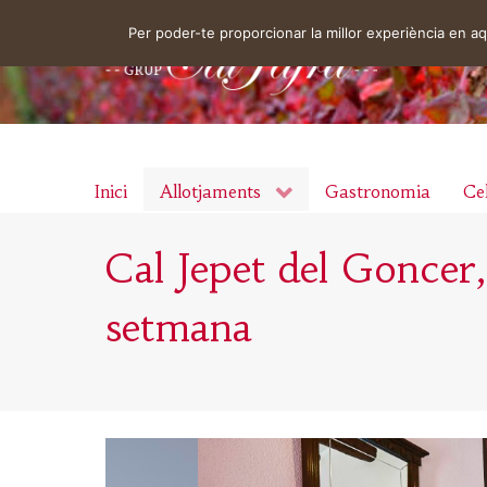
Per poder-te proporcionar la millor experiència en 
Inici
Allotjaments
Gastronomia
Cel
Cal Jepet del Goncer,
setmana