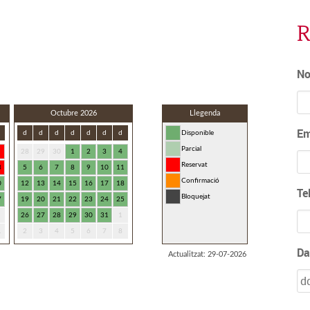
R
N
Em
Te
Da