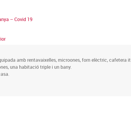
panya – Covid 19
ior
ipada amb rentavaixelles, microones, forn elèctric, cafetera itali
es, una habitació triple i un bany.
casa.