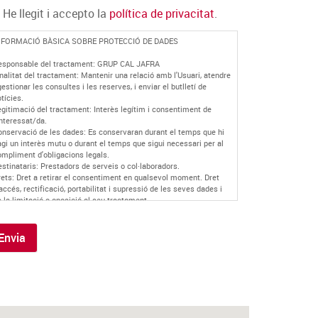
He llegit i accepto la
política de privacitat
.
NFORMACIÓ BÀSICA SOBRE PROTECCIÓ DE DADES
esponsable del tractament: GRUP CAL JAFRA
nalitat del tractament: Mantenir una relació amb l'Usuari, atendre
gestionar les consultes i les reserves, i enviar el butlletí de
tícies.
egitimació del tractament: Interès legítim i consentiment de
interessat/da.
onservació de les dades: Es conservaran durant el temps que hi
gi un interès mutu o durant el temps que sigui necessari per al
ompliment d'obligacions legals.
stinataris: Prestadors de serveis o col·laboradors.
rets: Dret a retirar el consentiment en qualsevol moment. Dret
accés, rectificació, portabilitat i supressió de les seves dades i
 la limitació o oposició al seu tractament.
ades de contacte per exercir els teus drets: oriol@caljafra.com
nformació addicional: Podeu trobar més informació a la nostra
lítica de Privacitat
.
Envia