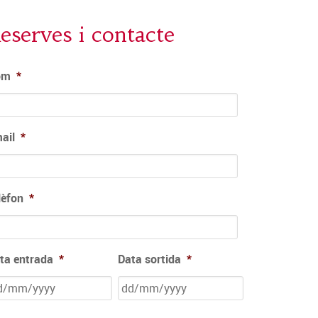
eserves i contacte
om
*
ail
*
lèfon
*
ta entrada
*
Data sortida
*