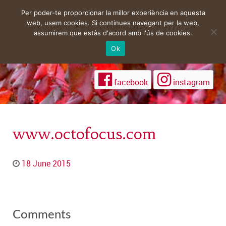
Per poder-te proporcionar la millor experiència en aquesta
web, usem cookies. Si continues navegant per la web,
assumirem que estàs d'acord amb l'ús de cookies.
Ok
facebook
instagram
www.octofocus.com
18 June 2015
Comments