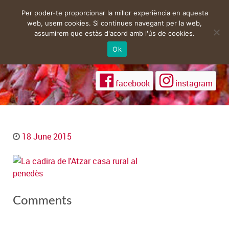
Per poder-te proporcionar la millor experiència en aquesta
web, usem cookies. Si continues navegant per la web,
assumirem que estàs d'acord amb l'ús de cookies.
Ok
facebook
instagram
18 June 2015
Comments