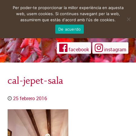
Per poder-te proporcionar la millor experiència en aquesta
web, usem cookies. Si continues navegant per la web,
assumirem que estàs d'acord amb l'ús de cookies.
De acuerdo
facebook
instagram
cal-jepet-sala
25 febrero 2016