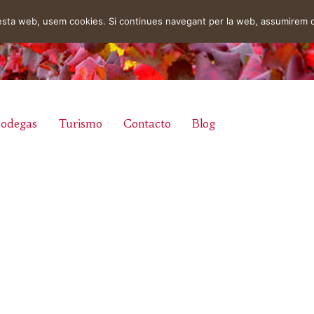
uesta web, usem cookies. Si continues navegant per la web, assumirem 
odegas
Turismo
Contacto
Blog