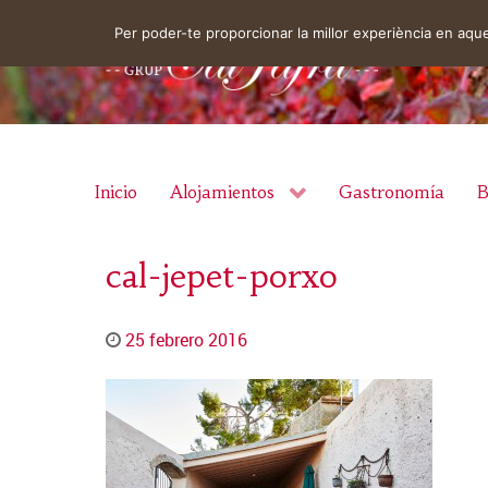
Per poder-te proporcionar la millor experiència en aq
Inicio
Alojamientos
Gastronomía
B
cal-jepet-porxo
25 febrero 2016