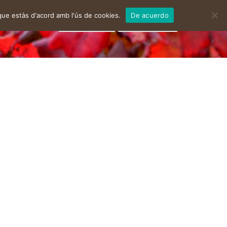
que estàs d'acord amb l'ús de cookies.
De acuerdo
facebook
instagram