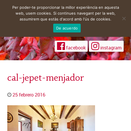
Per poder-te proporcionar la millor experiència en aquesta
web, usem cookies. Si continues navegant per la web,
assumirem que estàs d'acord amb l'ús de cookies.
De acuerdo
facebook
instagram
cal-jepet-menjador
25 febrero 2016