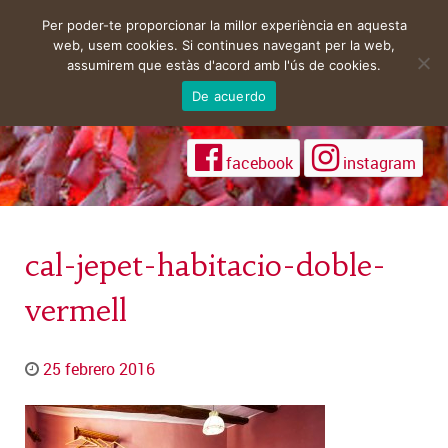
Per poder-te proporcionar la millor experiència en aquesta
web, usem cookies. Si continues navegant per la web,
assumirem que estàs d'acord amb l'ús de cookies.
De acuerdo
facebook
instagram
cal-jepet-habitacio-doble-
vermell
25 febrero 2016