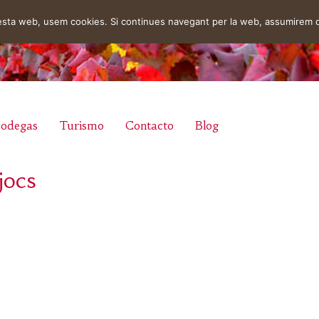
uesta web, usem cookies. Si continues navegant per la web, assumirem 
odegas
Turismo
Contacto
Blog
jocs