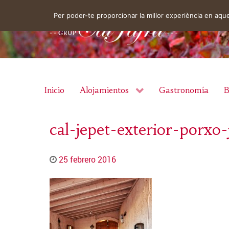
Per poder-te proporcionar la millor experiència en aq
Inicio
Alojamientos
Gastronomía
B
cal-jepet-exterior-porxo-
25 febrero 2016