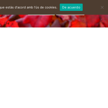
que estàs d'acord amb l'ús de cookies.
De acuerdo
facebook
instagram