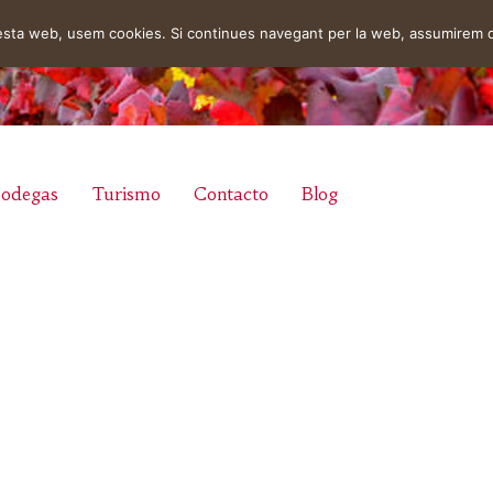
uesta web, usem cookies. Si continues navegant per la web, assumirem 
odegas
Turismo
Contacto
Blog