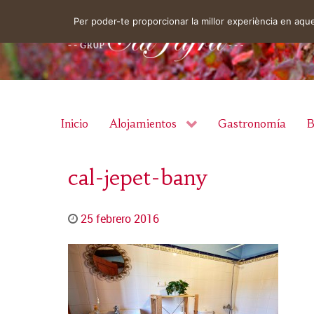
Per poder-te proporcionar la millor experiència en aq
Inicio
Alojamientos
Gastronomía
B
cal-jepet-bany
25 febrero 2016