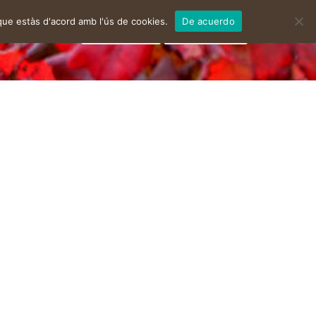
que estàs d'acord amb l'ús de cookies.
De acuerdo
facebook
instagram