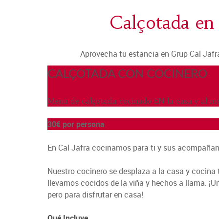
Calçotada en 
Aprovecha tu estancia en Grup Cal Jafra
CALÇOTADA CON COCINERO
Menú de calçotada cocinado EN la casa y al 
30€
por persona
En Cal Jafra cocinamos para ti y sus acompañan
Nuestro cocinero se desplaza a la casa y cocina 
llevamos cocidos de la viña y hechos a llama. ¡U
pero para disfrutar en casa!
Qué Incluye