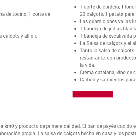
1 corte de cordero, 1 lonch
ha de tocino, 1 corte de
20 calçots, 1 patata para 
Las guarniciones ya las l
1 bandeja de judías blanc
 calçots y allioli.
1 bandeja de escalivada 
La Salsa de calçots y el all
Tanto la salsa de calçots 
restaurante, con productos
la vida.
Crema catalana, vino de c
Carbón y sarmientos para 
Contacta y reserva
 km0 y producto de primera calidad. El pan de payés cocido en 
 elaboración propia. La salsa de calçots hecha en casa y los post