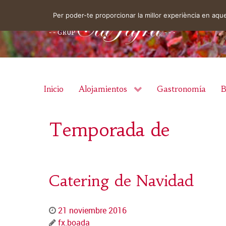
Per poder-te proporcionar la millor experiència en aq
Inicio
Alojamientos
Gastronomía
B
Temporada de
Catering de Navidad
21 noviembre 2016
fx.boada