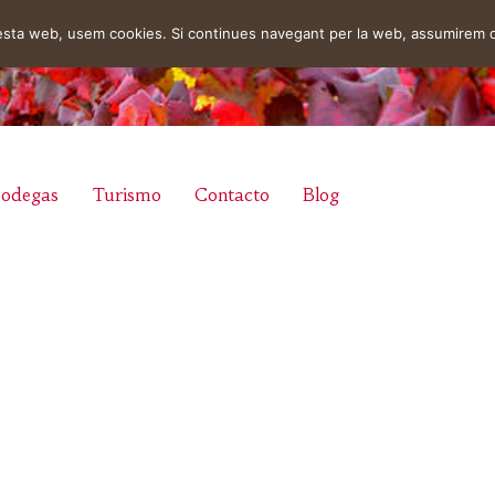
uesta web, usem cookies. Si continues navegant per la web, assumirem 
odegas
Turismo
Contacto
Blog