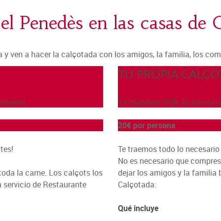
el Penedès en las casas de 
 y ven a hacer la calçotada con los amigos, la familia, los co
TU PROPIA CALÇ
momento
Te traemos todo lo necesar
20€
por persona
tes!
Te traemos todo lo necesario
No es necesario que compres 
toda la carne. Los calçots los
dejar los amigos y la familia 
n servicio de Restaurante
Calçotada:
Qué incluye