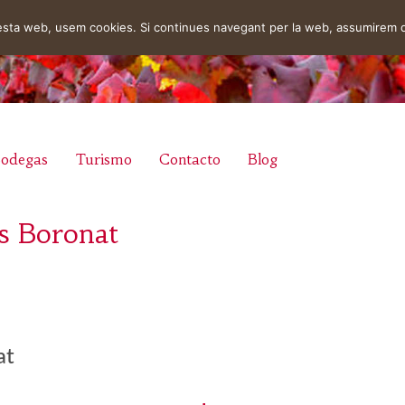
uesta web, usem cookies. Si continues navegant per la web, assumirem 
odegas
Turismo
Contacto
Blog
s Boronat
at