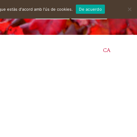
que estàs d'acord amb l'ús de cookies.
De acuerdo
facebook
instagram
CA