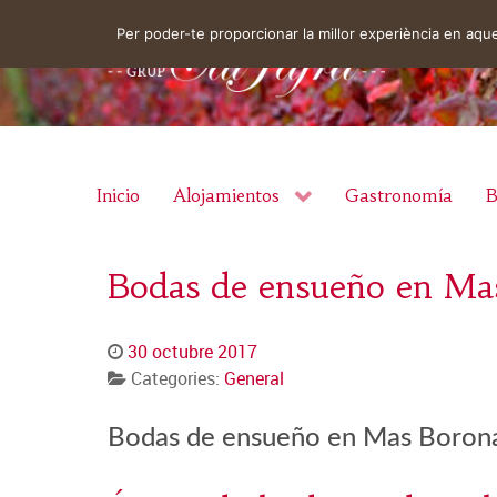
Per poder-te proporcionar la millor experiència en aq
Inicio
Alojamientos
Gastronomía
B
Bodas de ensueño en Ma
30 octubre 2017
Categories:
General
Bodas de ensueño en Mas Boron