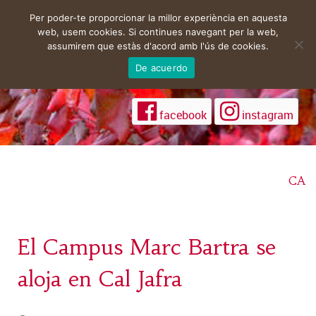
Per poder-te proporcionar la millor experiència en aquesta
web, usem cookies. Si continues navegant per la web,
assumirem que estàs d'acord amb l'ús de cookies.
De acuerdo
facebook
instagram
CA
El Campus Marc Bartra se
aloja en Cal Jafra