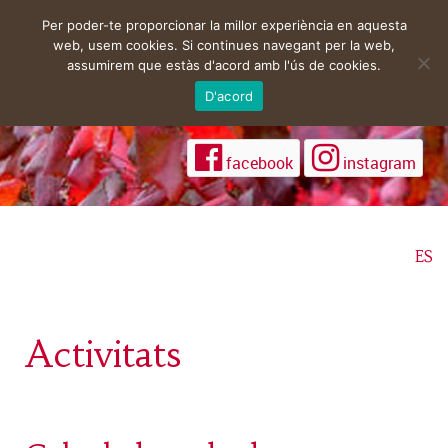
Per poder-te proporcionar la millor experiència en aquesta
web, usem cookies. Si continues navegant per la web,
assumirem que estàs d'acord amb l'ús de cookies.
D'acord
facebook
instagram
ES
Activitats