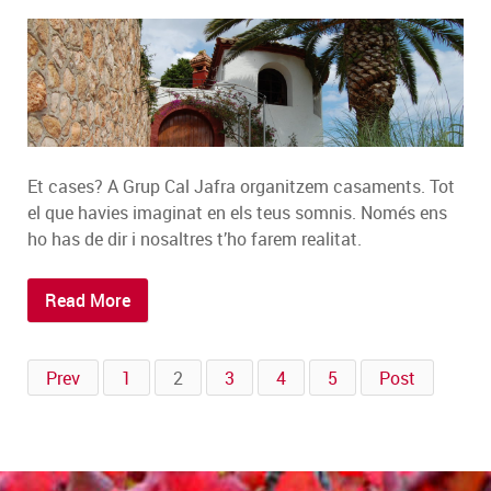
Et cases? A Grup Cal Jafra organitzem casaments. Tot
el que havies imaginat en els teus somnis. Només ens
ho has de dir i nosaltres t’ho farem realitat.
Read More
Prev
1
2
3
4
5
Post