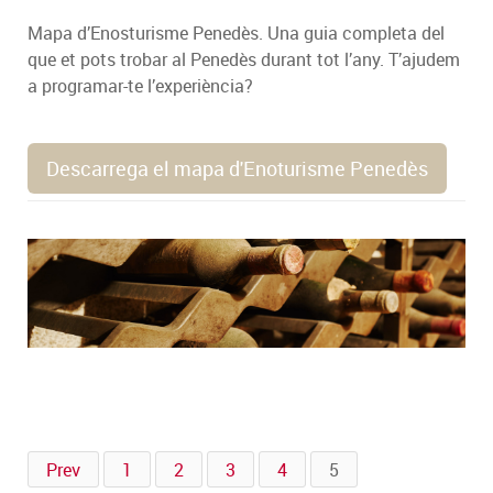
Mapa d’Enosturisme Penedès. Una guia completa del
que et pots trobar al Penedès durant tot l’any. T’ajudem
a programar-te l’experiència?
Descarrega el mapa d'Enoturisme Penedès
Prev
1
2
3
4
5