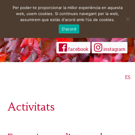
Per poder-te proporcionar la millor experiència en aquesta
web, usem cookies. Si continues navegant per la web,
assumirem que estàs d'acord amb l'ús de cookies.
D'acord
facebook
instagram
ES
Activitats