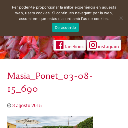
Per poder-te proporcionar la millor experiència en aquesta
web, usem cookies. Si continues navegant per la web,
assumirem que estàs d'acord amb l'ús de cookies.
De acuerdo
facebook
instagram
Masia_Ponet_03-08-
15_690
3 agosto 2015