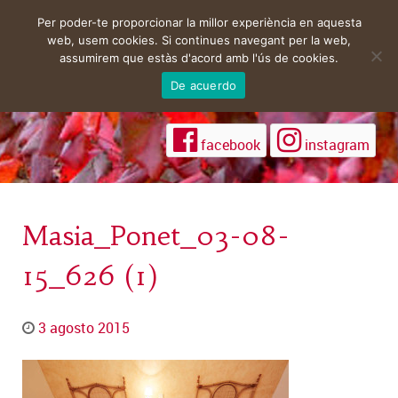
Per poder-te proporcionar la millor experiència en aquesta
web, usem cookies. Si continues navegant per la web,
assumirem que estàs d'acord amb l'ús de cookies.
De acuerdo
facebook
instagram
Masia_Ponet_03-08-
15_626 (1)
3 agosto 2015