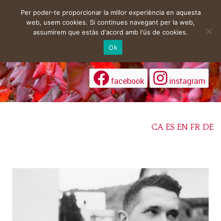
Per poder-te proporcionar la millor experiència en aquesta
web, usem cookies. Si continues navegant per la web,
assumirem que estàs d'acord amb l'ús de cookies.
Ok
facebook
instagram
CA
ES
EN
FR
DE