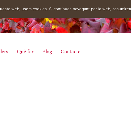
aquesta web, usem cookies. Si continues navegant per la web, assumire
lers
Què fer
Blog
Contacte