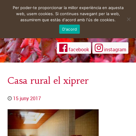
Per poder-te proporcionar la millor experiència en aquesta
web, usem cookies. Si continues navegant per la web,
assumirem que estàs d'acord amb l'ús de cookies.
D'acord
facebook
instagram
Casa rural el xiprer
15 juny 2017