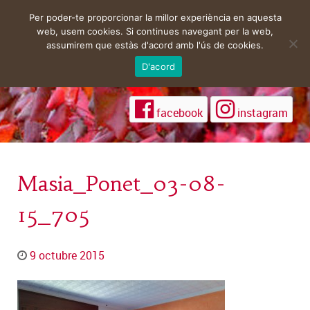
Per poder-te proporcionar la millor experiència en aquesta
web, usem cookies. Si continues navegant per la web,
assumirem que estàs d'acord amb l'ús de cookies.
D'acord
facebook
instagram
Masia_Ponet_03-08-
15_705
9 octubre 2015