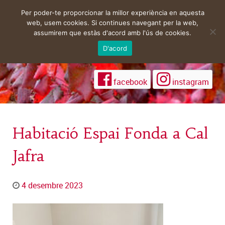
Per poder-te proporcionar la millor experiència en aquesta
web, usem cookies. Si continues navegant per la web,
assumirem que estàs d'acord amb l'ús de cookies.
D'acord
facebook
instagram
Habitació Espai Fonda a Cal
Jafra
4 desembre 2023