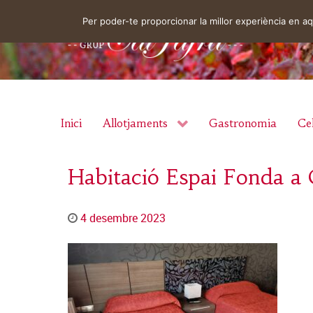
Per poder-te proporcionar la millor experiència en 
Inici
Allotjaments
Gastronomia
Cel
Habitació Espai Fonda a C
4 desembre 2023