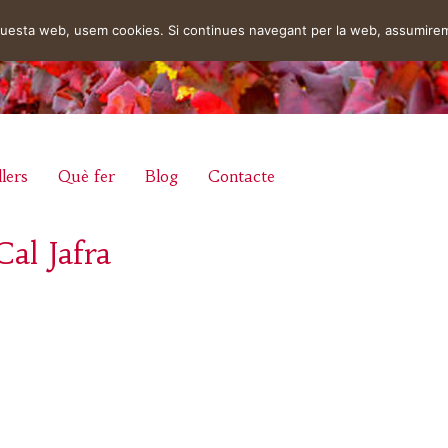
aquesta web, usem cookies. Si continues navegant per la web, assumire
lers
Què fer
Blog
Contacte
al Jafra