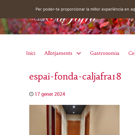
Per poder-te proporcionar la millor experiència en 
Inici
Allotjaments
Gastronomia
Cel
espai-fonda-caljafra18
17 gener 2024