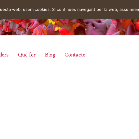
aquesta web, usem cookies. Si continues navegant per la web, assumire
lers
Què fer
Blog
Contacte