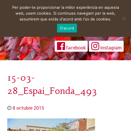
Per poder-te proporcionar la millor experiència en aquesta
web, usem cookies. Si continues navegant per la web,
assumirem que estàs d'acord amb l'ús de cookies.
D'acord
facebook
instagram
15-03-
28_Espai_Fonda_493
8 octubre 2015