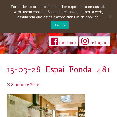
Per poder-te proporcionar la millor experiència en aquesta
web, usem cookies. Si continues navegant per la web,
assumirem que estàs d'acord amb l'ús de cookies.
D'acord
facebook
instagram
15-03-28_Espai_Fonda_481
8 octubre 2015