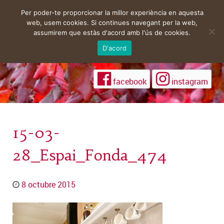
Per poder-te proporcionar la millor experiència en aquesta
web, usem cookies. Si continues navegant per la web,
assumirem que estàs d'acord amb l'ús de cookies.
D'acord
facebook
instagram
15-03-
28_Espai_Fonda_474
8 octubre 2015