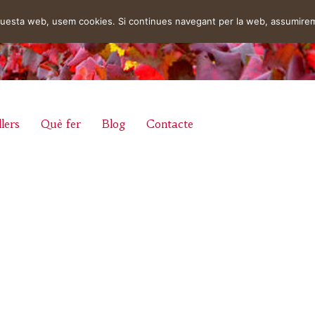
aquesta web, usem cookies. Si continues navegant per la web, assumire
lers
Què fer
Blog
Contacte