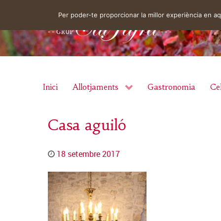
Per poder-te proporcionar la millor experiència en 
Inici
Allotjaments
Gastronomia
Cel
Casa aguiló
18 setembre 2017