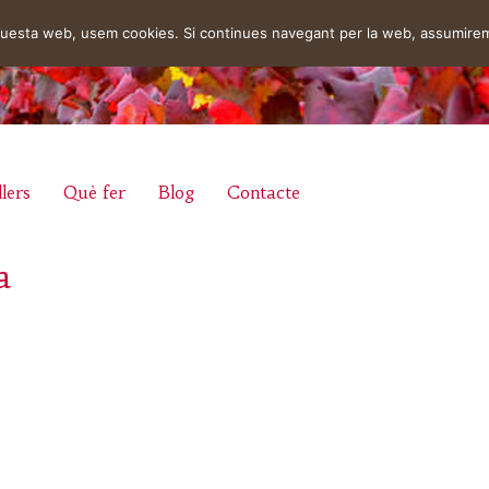
aquesta web, usem cookies. Si continues navegant per la web, assumire
lers
Què fer
Blog
Contacte
a