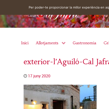
Per poder-te proporcionar la millor experiència en 
Inici
Allotjaments
Gastronomia
Cel
exterior-l’Aguiló-Cal Jafr
17 juny 2020