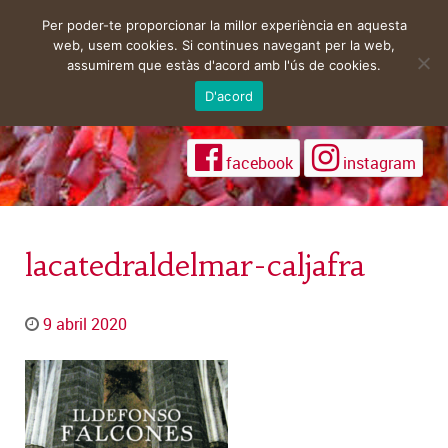
Per poder-te proporcionar la millor experiència en aquesta
web, usem cookies. Si continues navegant per la web,
assumirem que estàs d'acord amb l'ús de cookies.
D'acord
facebook
instagram
lacatedraldelmar-caljafra
9 abril 2020