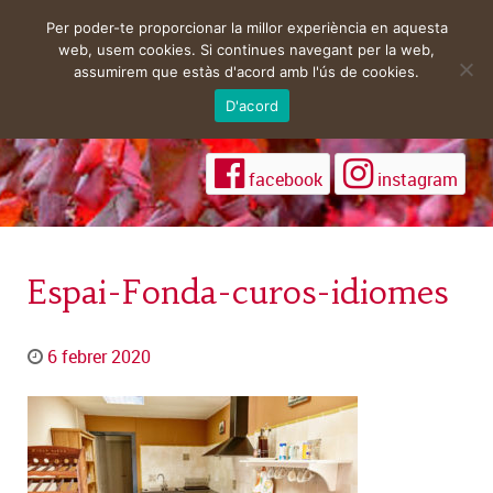
Per poder-te proporcionar la millor experiència en aquesta
web, usem cookies. Si continues navegant per la web,
assumirem que estàs d'acord amb l'ús de cookies.
D'acord
facebook
instagram
Espai-Fonda-curos-idiomes
6 febrer 2020