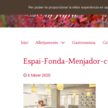
Per poder-te proporcionar la millor experiència en 
Inici
Allotjaments
Gastronomia
Cel
Espai-Fonda-Menjador-c
6 febrer 2020