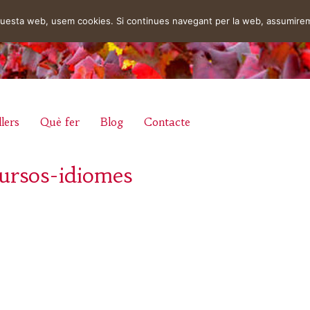
aquesta web, usem cookies. Si continues navegant per la web, assumire
lers
Què fer
Blog
Contacte
ursos-idiomes