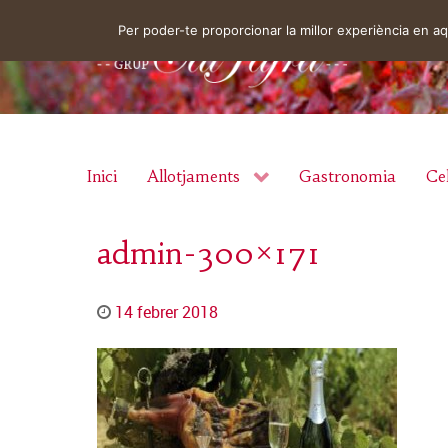
Per poder-te proporcionar la millor experiència en 
Inici
Allotjaments
Gastronomia
Cel
admin-300×171
14 febrer 2018