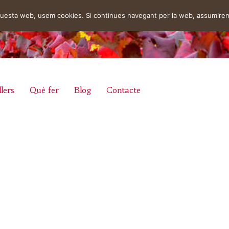
aquesta web, usem cookies. Si continues navegant per la web, assumire
lers
Què fer
Blog
Contacte