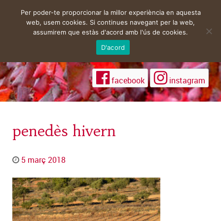
Per poder-te proporcionar la millor experiència en aquesta
web, usem cookies. Si continues navegant per la web,
assumirem que estàs d'acord amb l'ús de cookies.
D'acord
facebook
instagram
penedès hivern
5 març 2018