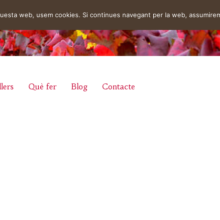
aquesta web, usem cookies. Si continues navegant per la web, assumire
lers
Què fer
Blog
Contacte