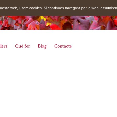
aquesta web, usem cookies. Si continues navegant per la web, assumire
lers
Què fer
Blog
Contacte