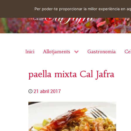
Per poder-te proporcionar la millor experiència en 
Inici
Allotjaments
Gastronomia
Cel
paella mixta Cal Jafra
21 abril 2017