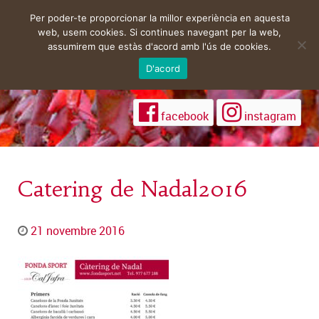
Per poder-te proporcionar la millor experiència en aquesta
web, usem cookies. Si continues navegant per la web,
assumirem que estàs d'acord amb l'ús de cookies.
D'acord
facebook
instagram
Catering de Nadal2016
21 novembre 2016