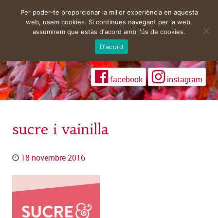
Per poder-te proporcionar la millor experiència en aquesta
web, usem cookies. Si continues navegant per la web,
assumirem que estàs d'acord amb l'ús de cookies.
D'acord
facebook
instagram
sucre i vainilla
18 novembre 2016