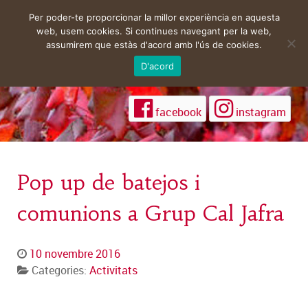
Per poder-te proporcionar la millor experiència en aquesta
web, usem cookies. Si continues navegant per la web,
assumirem que estàs d'acord amb l'ús de cookies.
D'acord
facebook
instagram
Pop up de batejos i
comunions a Grup Cal Jafra
10 novembre 2016
Categories:
Activitats