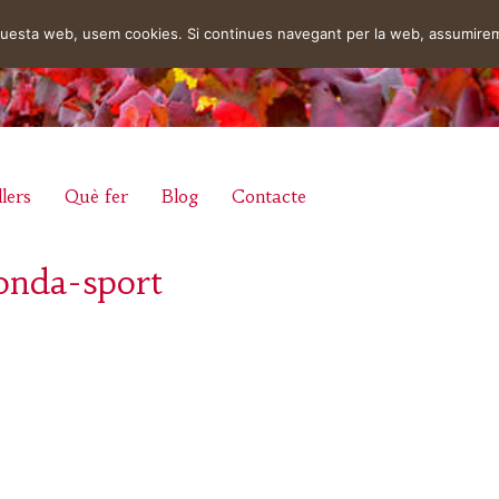
aquesta web, usem cookies. Si continues navegant per la web, assumire
lers
Què fer
Blog
Contacte
fonda-sport