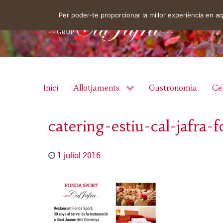
Per poder-te proporcionar la millor experiència en 
Inici
Allotjaments
Gastronomia
Cel
catering-estiu-cal-jafra-
1 juliol 2016