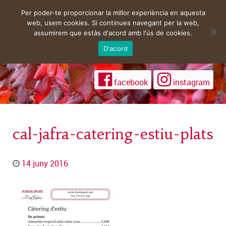
Per poder-te proporcionar la millor experiència en aquesta
web, usem cookies. Si continues navegant per la web,
assumirem que estàs d'acord amb l'ús de cookies.
D'acord
facebook
instagram
cal-jafra-catering-estiu-plats
14 juny 2016