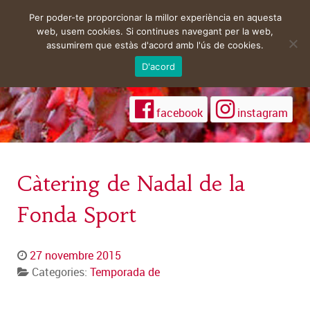
Per poder-te proporcionar la millor experiència en aquesta
web, usem cookies. Si continues navegant per la web,
assumirem que estàs d'acord amb l'ús de cookies.
D'acord
facebook
instagram
Càtering de Nadal de la
Fonda Sport
27 novembre 2015
Categories:
Temporada de