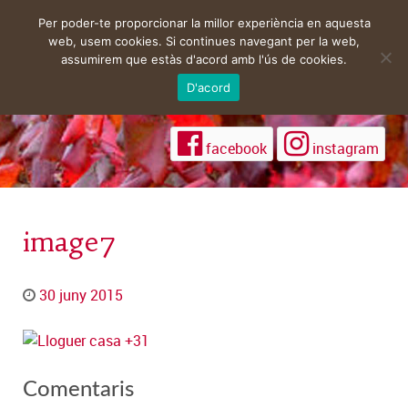
Per poder-te proporcionar la millor experiència en aquesta
web, usem cookies. Si continues navegant per la web,
assumirem que estàs d'acord amb l'ús de cookies.
D'acord
facebook
instagram
image7
30 juny 2015
Comentaris