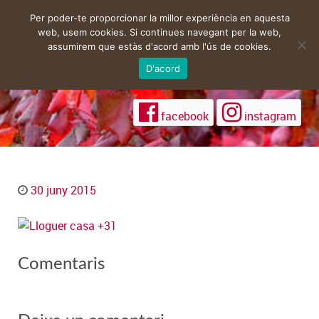
Per poder-te proporcionar la millor experiència en aquesta
web, usem cookies. Si continues navegant per la web,
assumirem que estàs d'acord amb l'ús de cookies.
D'acord
facebook
instagram
30 juny 2015
Comentaris