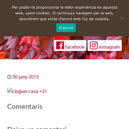
Per poder-te proporcionar la millor experiència en aquesta
web, usem cookies. Si continues navegant per la web,
assumirem que estàs d'acord amb l'ús de cookies.
D'acord
facebook
instagram
30 juny 2015
Comentaris