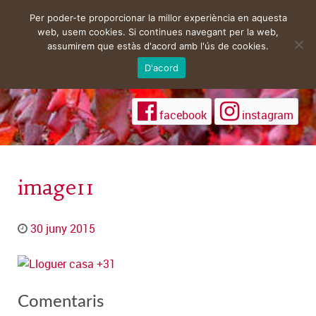
Per poder-te proporcionar la millor experiència en aquesta
web, usem cookies. Si continues navegant per la web,
assumirem que estàs d'acord amb l'ús de cookies.
D'acord
facebook
instagram
image11
30 juny 2015
Comentaris